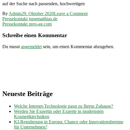
auf der Suche nach passenden, hochwertigen
on
By
Admin
29. Oktober 2020
Leave a Comment
Beitragsnavigation
Pressekontakt
Pressekontakt jungmatthias.de
wiberg.eu
Pressekontakt preo-ag.com
Schreibe einen Kommentar
Du musst
angemeldet
sein, um einen Kommentar abzugeben.
Neueste Beiträge
Welche Internet-Technologie passt zu Ihrem Zuhause?
Werden Sie Expertin oder Experte in modernsten
Kosmetiktechniken
KI-Regulierung in Europa: Chance oder Innovationsbremse
für Unternehmen?