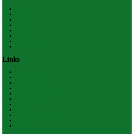
Allgemein
Finanzen
Gesundheit
Themen
Umwelt
Verkehr
Wirtschaft
Ihre Werbung
Links
Polizeiberichte
Pressekontakte
eCommerce Blog
CRM Softwareauswahl
ERP Softwareauswahl
Software Marktplatz
Gutschein-Portal
gastroecho
eCommerce-Weiterbildung
Datenschutz
Impressum