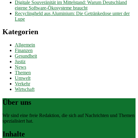
Digitale Souveränität im Mittelstand: Warum Deutschland
eigene Software-Ökosysteme braucht
Recyclingheld aus Aluminium: Die Getränkedose unter der
Lupe
Kategorien
Allgemein
Finanzen
Gesundheit
Justiz
News
Themen
Umwelt
Verkehr
Wirtschaft
Über uns
Wir sind eine freie Redaktion, die sich auf Nachrichten und Themen
spezialisiert hat.
Inhalte