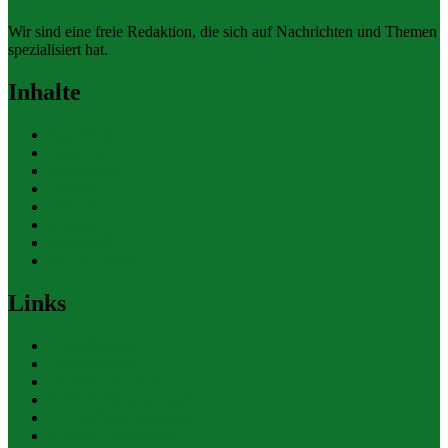
Wir sind eine freie Redaktion, die sich auf Nachrichten und Themen
spezialisiert hat.
Inhalte
Allgemein
Finanzen
Gesundheit
Themen
Umwelt
Verkehr
Wirtschaft
Ihre Werbung
Links
Polizeiberichte
Pressekontakte
eCommerce Blog
CRM Softwareauswahl
ERP Softwareauswahl
Software Marktplatz