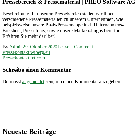
Pressebereich & Pressematerial | PREO Software AG
Beschreibung: In unserem Pressebereich stellen wir Ihnen
verschiedene Pressematerialien zu unserem Unternehmen, wie
beispielsweise unsere Basis-Pressemappe inkl. Unternehmens-
Factsheet, Pressefotos, sowie unsere Marken-Logos bereit. ▸
Erfahren Sie mehr darüber!
on
By
Admin
29. Oktober 2020
Leave a Comment
Beitragsnavigation
Pressekontakt
Pressekontakt wiberg.eu
preo-
Pressekontakt mt.com
ag.com
Schreibe einen Kommentar
Du musst
angemeldet
sein, um einen Kommentar abzugeben.
Neueste Beiträge