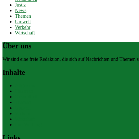
Justiz
News
Themen
Umwelt
Verkehr
Wirtschaft
Über uns
Wir sind eine freie Redaktion, die sich auf Nachrichten und Themen spe
Inhalte
Allgemein
Finanzen
Gesundheit
Themen
Umwelt
Verkehr
Wirtschaft
Ihre Werbung
Links