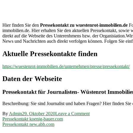
wuestenrot-
immobilien.de
Hier finden Sie den
Pressekontakt zu wuestenrot-immobilien.de
Fo
immobilien.de. Hier erhalten Sie den aktuellen Pressekontakt, sowie 
direkt auf die Webseite des Unterenhmens bzw. der Organisiation.Wir
News und Nachrichten auch direkt verfolgen können. Folgen Sie einf
Aktuelle Pressekontakte finden
https://wuestenrot-immobilien.de/unternehmen/presse/pressekontakt/
Daten der Webseite
Pressekontakt für Journalisten- Wüstenrot Immobilie
Beschreibung: Sie sind Journalist und haben Fragen? Hier finden Sie 
on
By
Admin
29. Oktober 2020
Leave a Comment
Beitragsnavigation
Pressekontakt
Pressekontakt koenig-bauer.com
wuestenrot-
Pressekontakt new.abb.com
immobilien.de