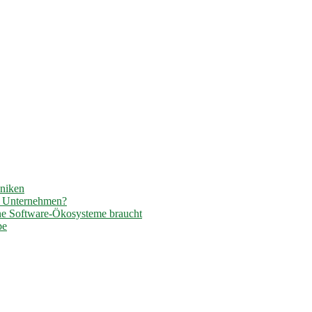
hniken
r Unternehmen?
ene Software-Ökosysteme braucht
pe