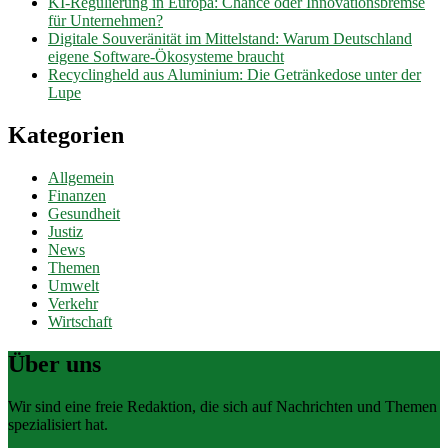
KI-Regulierung in Europa: Chance oder Innovationsbremse
für Unternehmen?
Digitale Souveränität im Mittelstand: Warum Deutschland
eigene Software-Ökosysteme braucht
Recyclingheld aus Aluminium: Die Getränkedose unter der
Lupe
Kategorien
Allgemein
Finanzen
Gesundheit
Justiz
News
Themen
Umwelt
Verkehr
Wirtschaft
Über uns
Wir sind eine freie Redaktion, die sich auf Nachrichten und Themen
spezialisiert hat.