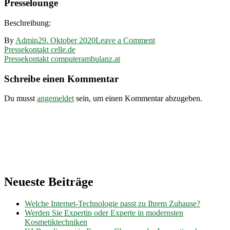
Presselounge
Beschreibung:
on
By
Admin
29. Oktober 2020
Leave a Comment
Beitragsnavigation
Pressekontakt
Pressekontakt celle.de
zinnober-
Pressekontakt computerambulanz.at
abc.com
Schreibe einen Kommentar
Du musst
angemeldet
sein, um einen Kommentar abzugeben.
Neueste Beiträge
Welche Internet-Technologie passt zu Ihrem Zuhause?
Werden Sie Expertin oder Experte in modernsten
Kosmetiktechniken