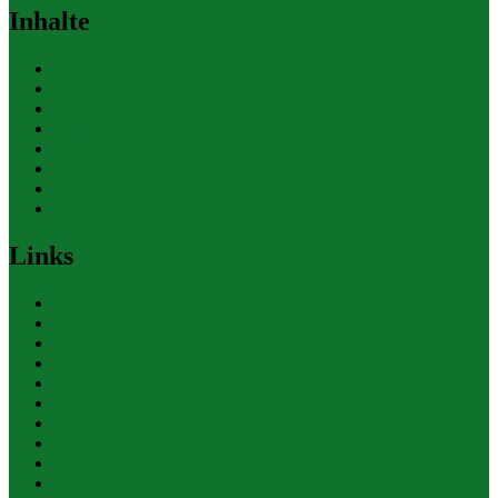
Inhalte
Allgemein
Finanzen
Gesundheit
Themen
Umwelt
Verkehr
Wirtschaft
Ihre Werbung
Links
Polizeiberichte
Pressekontakte
eCommerce Blog
CRM Softwareauswahl
ERP Softwareauswahl
Software Marktplatz
Gutschein-Portal
gastroecho
eCommerce-Weiterbildung
Datenschutz