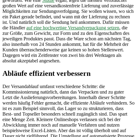
geworden. Wie eine
Studie
ergab, legen die meisten Verbraucher
großen Wert auf eine versandkostenfreie Lieferung und zuverlässige
Möglichkeiten zur Sendungsverfolgung. Sie wollen wissen, wo sich
ein Paket gerade befindet, und wann mit der Lieferung zu rechnen
ist. Und natürlich soll die Sendung heil ankommen. Dafür müssen
die Händler
auf eine hochwertige Versandverpackung setzen
, die
zur Größe, zum Gewicht, zur Form und zu den Eigenschaften des
jeweiligen Produktes passt. Dass die Ware schon am nächsten Tag,
also innerhalb von 24 Stunden ankommt, hat für die Mehrheit der
Kunden überraschenderweise gar keinen so hohen Stellenwert.
Dagegen wird ein Zeitfenster von zwei bis drei Werktagen als
absolut akzeptabel angesehen.
Abläufe effizient verbessern
Der Versandablauf umfasst verschiedene Schritte: die
Kommissionierung natürlich, dann das Verpacken und zu guter
Letzt die Auslieferungsvorbereitungen. Innerhalb dieser Schritte
werden häufig Fehler gemacht, die effiziente Abläufe verhindern. So
ist es zum Beispiel sinnvoll, das Lager so zu strukturieren, dass
Best- und Topseller besonders schnell zugänglich sind. Das spart
eine Menge Zeit. Kleinere Onlineshops verlassen sich bei der
Abwicklung immer noch auf manuelle Verfahren und nutzen
beispielsweise Excel-Listen. Aber das ist völlig überholt und auf
Dauer nicht zielführend. Die Umstellung auf automatisierte Prozesse