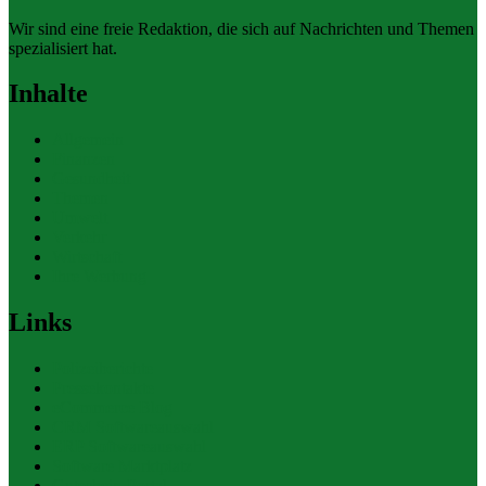
Wir sind eine freie Redaktion, die sich auf Nachrichten und Themen
spezialisiert hat.
Inhalte
Allgemein
Finanzen
Gesundheit
Themen
Umwelt
Verkehr
Wirtschaft
Ihre Werbung
Links
Polizeiberichte
Pressekontakte
eCommerce Blog
CRM Softwareauswahl
ERP Softwareauswahl
Software Marktplatz
Gutschein-Portal