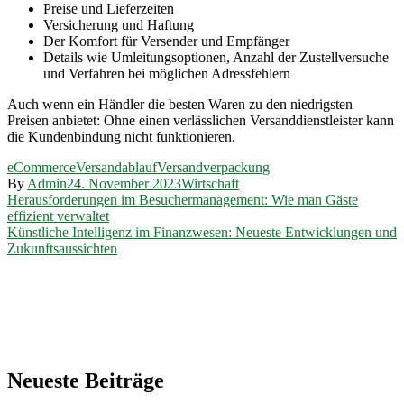
Preise und Lieferzeiten
Versicherung und Haftung
Der Komfort für Versender und Empfänger
Details wie Umleitungsoptionen, Anzahl der Zustellversuche
und Verfahren bei möglichen Adressfehlern
Auch wenn ein Händler die besten Waren zu den niedrigsten
Preisen anbietet: Ohne einen verlässlichen Versanddienstleister kann
die Kundenbindung nicht funktionieren.
eCommerce
Versandablauf
Versandverpackung
By
Admin
24. November 2023
Wirtschaft
Beitragsnavigation
Herausforderungen im Besuchermanagement: Wie man Gäste
effizient verwaltet
Künstliche Intelligenz im Finanzwesen: Neueste Entwicklungen und
Zukunftsaussichten
Neueste Beiträge