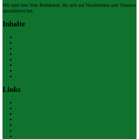
Wir sind eine freie Redaktion, die sich auf Nachrichten und Themen
spezialisiert hat.
Inhalte
Allgemein
Finanzen
Gesundheit
Themen
Umwelt
Verkehr
Wirtschaft
Ihre Werbung
Links
Polizeiberichte
Pressekontakte
eCommerce Blog
CRM Softwareauswahl
ERP Softwareauswahl
Software Marktplatz
Gutschein-Portal