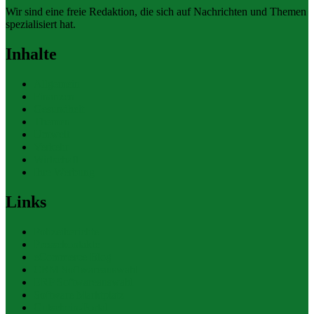
Wir sind eine freie Redaktion, die sich auf Nachrichten und Themen
spezialisiert hat.
Inhalte
Allgemein
Finanzen
Gesundheit
Themen
Umwelt
Verkehr
Wirtschaft
Ihre Werbung
Links
Polizeiberichte
Pressekontakte
eCommerce Blog
CRM Softwareauswahl
ERP Softwareauswahl
Software Marktplatz
Gutschein-Portal