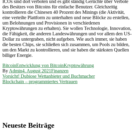
ICOs sind dort verboten und es gibt ständig Gerüchte über Verbote
des Besitzes von Bitcoins für einfache Benutzer. Gleichzeitig
kontrollieren die Chinesen 40 Prozent des Minings (die Aktivität,
eine verteilte Plattform zu unterhalten und neue Blöcke zu erstellen,
um Belohnungen und Provisionen in verschiedenen
Kryptowährungen zu erhalten). Sie wollen Technologie, Innovation,
die Fähigkeit, die anderen Landeswährungen und vor allem den US-
Dollar zu untergraben, nicht aufgeben. Wie auch immer, sie haben
die besten Chips, sie schließen sich zusammen, um Pools zu bilden,
um den Markt zu kontrollieren, und sie haben die stärksten Quellen
billiger Energie.
Bitcoin
Entwicklung von Bitcoin
Kryptowährung
By
Admin
4. August 2021
Finanzen
Beitragsnavigation
Vorsicht! Dubiose Wettanbieter und Buchmacher
Blockchain – programmiertes Vertrauen
Neueste Beiträge