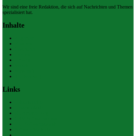
Wir sind eine freie Redaktion, die sich auf Nachrichten und Themen
spezialisiert hat.
Inhalte
Allgemein
Finanzen
Gesundheit
Themen
Umwelt
Verkehr
Wirtschaft
Ihre Werbung
Links
Polizeiberichte
Pressekontakte
eCommerce Blog
CRM Softwareauswahl
ERP Softwareauswahl
Software Marktplatz
Gutschein-Portal